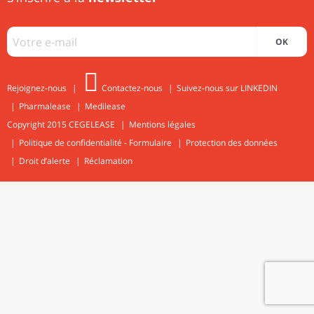
OK
Rejoignez-nous
Contactez-nous
Suivez-nous sur LINKEDIN
Pharmalease
Medilease
Copyright 2015
CEGELEASE
Mentions légales
Politique de confidentialité - Formulaire
Protection des données
Droit d’alerte
Réclamation