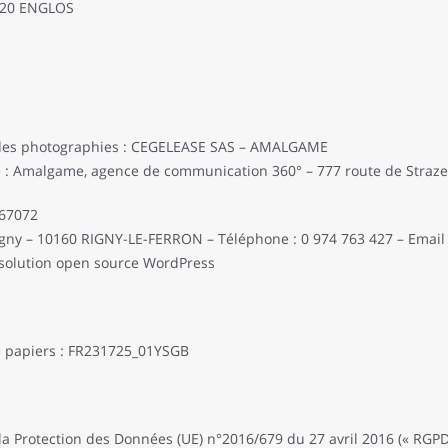
9320 ENGLOS
on des photographies : CEGELEASE SAS – AMALGAME
te : Amalgame, agence de communication 360° – 777 route de Stra
67072
igny – 10160 RIGNY-LE-FERRON – Téléphone : 0 974 763 427 – Emai
la solution open source WordPress
re papiers : FR231725_01YSGB
 Protection des Données (UE) n°2016/679 du 27 avril 2016 (« RGPD »)