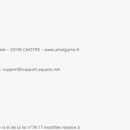
Nos actualités
Recrutement
Contact
zeele – 59190 CAESTRE – www.amalgame.fr.
l : support@support.aqueos.net
 et de la loi n°78-17 modifiée relative à