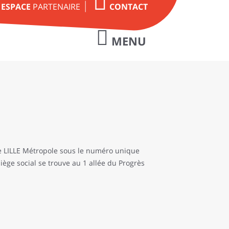
ESPACE
PARTENAIRE
CONTACT
MENU
Choisir Cegelease
Notre histoire
Nos valeurs
Notre équipe
de LILLE Métropole sous le numéro unique
Financer avec
iège social se trouve au 1 allée du Progrès
Cegelease
Les avantages
Les clients