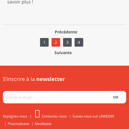
savoir plus !
Précédente
1
2
3
4
Suivante
S’inscrire à la
newsletter
OK
Rejoignez-nous
Contactez-nous
Suivez-nous sur LINKEDIN
Pharmalease
Medilease