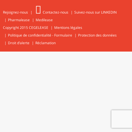
Rejoignez-nous
Contactez-nous
Suivez-nous sur LINKEDIN
Pharmalease
Medilease
Copyright 2015
CEGELEASE
Mentions légales
Politique de confidentialité - Formulaire
Protection des données
Droit d’alerte
Réclamation