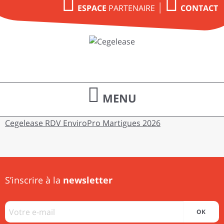
PARTENAIRE
ESPACE
CONTACT
MENU
Cegelease RDV EnviroPro Martigues 2026
S’inscrire à la
newsletter
OK