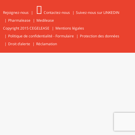
Rejoignez-nous
Contactez-nous
Suivez-nous sur LINKEDIN
Pharmalease
Medilease
Copyright 2015
CEGELEASE
Mentions légales
Politique de confidentialité - Formulaire
Protection des données
Droit d’alerte
Réclamation