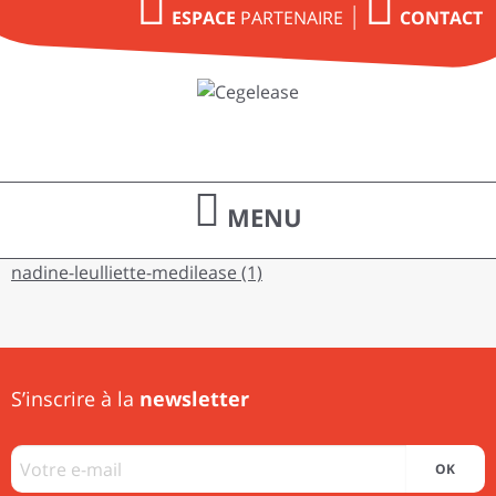
PARTENAIRE
ESPACE
CONTACT
MENU
nadine-leulliette-medilease (1)
S’inscrire à la
newsletter
OK